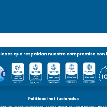
ciones que respaldan nuestro compromiso con 
Políticas Institucionales
idad Vial
·
Política De Prevención De Acoso Laboral
·
No Alcohol, Drogas y Fumad