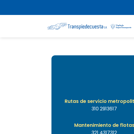
Saltar
al
contenido
Rutas de servicio metropoli
310 2913617
Mantenimiento de flota
321 4317312