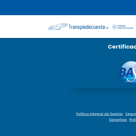
Saltar
al
contenido
Certifica
Política Integral de Gestión
·
Segur
Garantías
·
Pro