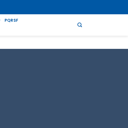
PQRSF